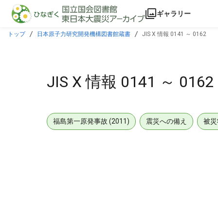
本文に飛ぶ
ギャラリー
トップ
日本原子力研究開発機構図書館蔵書
JIS X 情報 0141 ～ 0162
JIS X 情報 0141 ～ 0162
福島第一原発事故 (2011)
震災への備え
被災
メタデータ