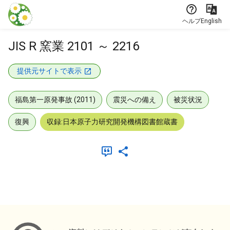
本文に飛ぶ
ヘルプ
English
JIS R 窯業 2101 ～ 2216
提供元サイトで表示
福島第一原発事故 (2011)
震災への備え
被災状況
復興
収録:日本原子力研究開発機構図書館蔵書
メタデータ