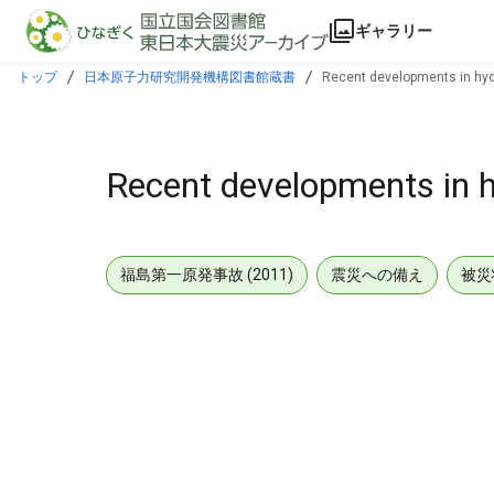
本文に飛ぶ
ギャラリー
トップ
日本原子力研究開発機構図書館蔵書
Recent developments in hyd
Recent developments in h
福島第一原発事故 (2011)
震災への備え
被災
メタデータ