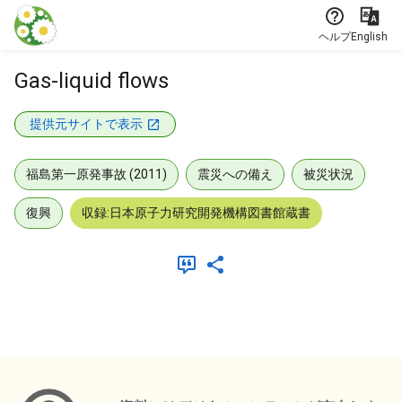
本文に飛ぶ
ヘルプ
English
Gas-liquid flows
提供元サイトで表示
福島第一原発事故 (2011)
震災への備え
被災状況
復興
収録:日本原子力研究開発機構図書館蔵書
メタデータ