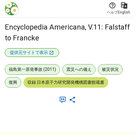
本文に飛ぶ
ヘルプ
English
Encyclopedia Americana, V.11: Falstaff
to Francke
提供元サイトで表示
福島第一原発事故 (2011)
震災への備え
被災状況
復興
収録:日本原子力研究開発機構図書館蔵書
メタデータ