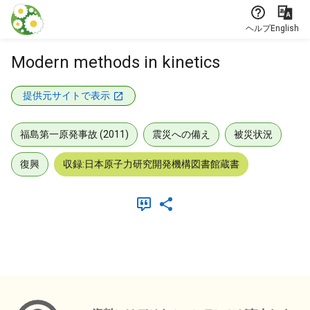
本文に飛ぶ
ヘルプ
English
Modern methods in kinetics
提供元サイトで表示
福島第一原発事故 (2011)
震災への備え
被災状況
復興
収録:日本原子力研究開発機構図書館蔵書
メタデータ