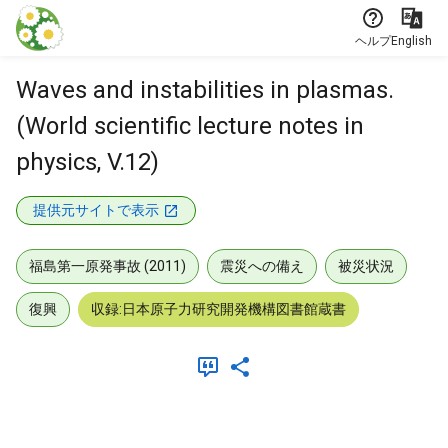
本文に飛ぶ
ヘルプ
English
Waves and instabilities in plasmas.
(World scientific lecture notes in
physics, V.12)
提供元サイトで表示
福島第一原発事故 (2011)
震災への備え
被災状況
復興
収録:日本原子力研究開発機構図書館蔵書