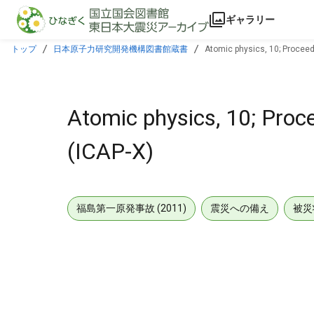
本文に飛ぶ
ギャラリー
トップ
日本原子力研究開発機構図書館蔵書
Atomic physics, 10; Proceedi
Atomic physics, 10; Proce
(ICAP-X)
福島第一原発事故 (2011)
震災への備え
被災