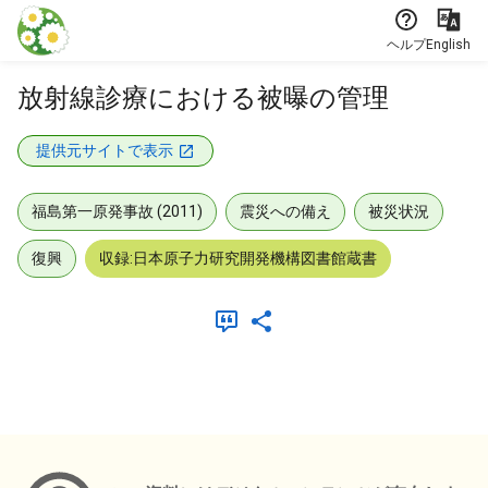
本文に飛ぶ
ヘルプ
English
放射線診療における被曝の管理
提供元サイトで表示
福島第一原発事故 (2011)
震災への備え
被災状況
復興
収録:日本原子力研究開発機構図書館蔵書
メタデータ