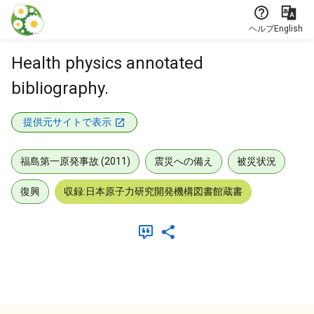
本文に飛ぶ
ヘルプ
English
Health physics annotated
bibliography.
提供元サイトで表示
福島第一原発事故 (2011)
震災への備え
被災状況
復興
収録:日本原子力研究開発機構図書館蔵書
メタデータ