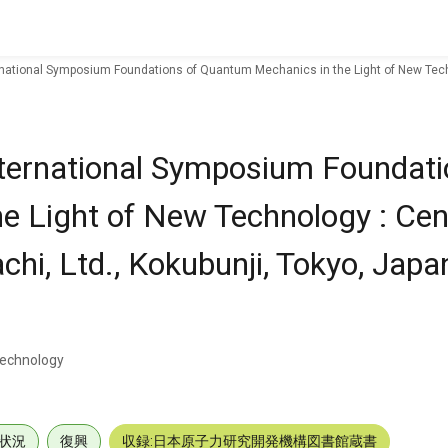
rnational Symposium Foundations of Quantum Mechanics in the Light of New Techno
nternational Symposium Foundati
 Light of New Technology : Cen
chi, Ltd., Kokubunji, Tokyo, Japa
technology
状況
復興
収録:日本原子力研究開発機構図書館蔵書