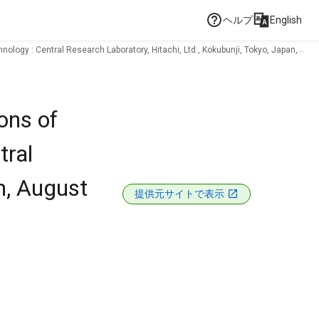
ヘルプ
English
logy : Central Research Laboratory, Hitachi, Ltd., Kokubunji, Tokyo, Japan,
ons of
tral
n, August
提供元サイトで表示