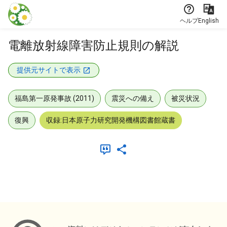
本文に飛ぶ
ヘルプ
English
電離放射線障害防止規則の解説
提供元サイトで表示
福島第一原発事故 (2011)
震災への備え
被災状況
復興
収録:日本原子力研究開発機構図書館蔵書
メタデータ