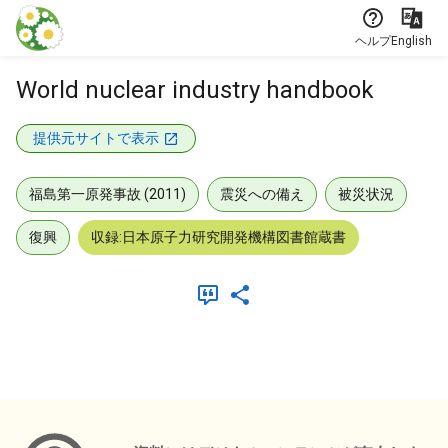
本文に飛ぶ
ヘルプ
English
World nuclear industry handbook
提供元サイトで表示
福島第一原発事故 (2011)
震災への備え
被災状況
復興
収録:日本原子力研究開発機構図書館蔵書
メタデータ