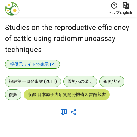
本文に飛ぶ
ヘルプ
English
Studies on the reproductive efficiency
of cattle using radiommunoassay
techniques
提供元サイトで表示
福島第一原発事故 (2011)
震災への備え
被災状況
復興
収録:日本原子力研究開発機構図書館蔵書