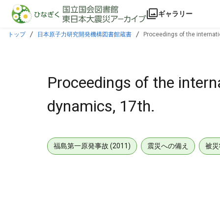
本文に飛ぶ
ギャラリー
トップ
日本原子力研究開発機構図書館蔵書
Proceedings of the internat
Proceedings of the inter
dynamics, 17th.
福島第一原発事故 (2011)
震災への備え
被災