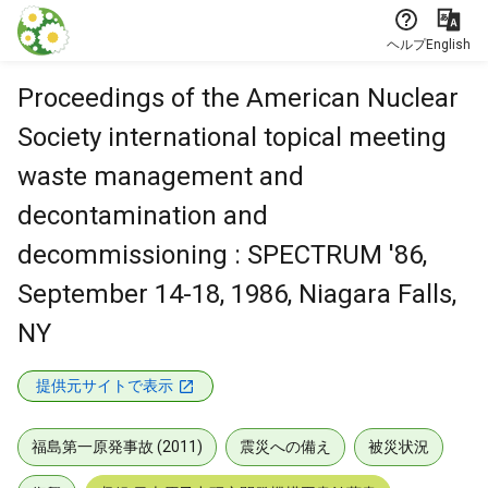
本文に飛ぶ
ヘルプ
English
Proceedings of the American Nuclear
Society international topical meeting
waste management and
decontamination and
decommissioning : SPECTRUM '86,
September 14-18, 1986, Niagara Falls,
NY
提供元サイトで表示
福島第一原発事故 (2011)
震災への備え
被災状況