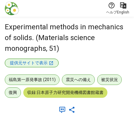
本文に飛ぶ
ヘルプ
English
Experimental methods in mechanics
of solids. (Materials science
monographs, 51)
提供元サイトで表示
福島第一原発事故 (2011)
震災への備え
被災状況
復興
収録:日本原子力研究開発機構図書館蔵書