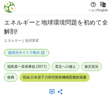
本文に飛ぶ
ヘルプ
English
エネルギーと地球環境問題を初めて全
解剖!
エネルギーと地球異変
提供元サイトで表示
福島第一原発事故 (2011)
震災への備え
被災状況
復興
収録:日本原子力研究開発機構図書館蔵書