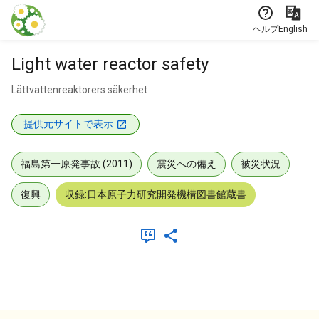
本文に飛ぶ
ヘルプ
English
Light water reactor safety
Lättvattenreaktorers säkerhet
提供元サイトで表示
福島第一原発事故 (2011)
震災への備え
被災状況
復興
収録:日本原子力研究開発機構図書館蔵書
メタデータ