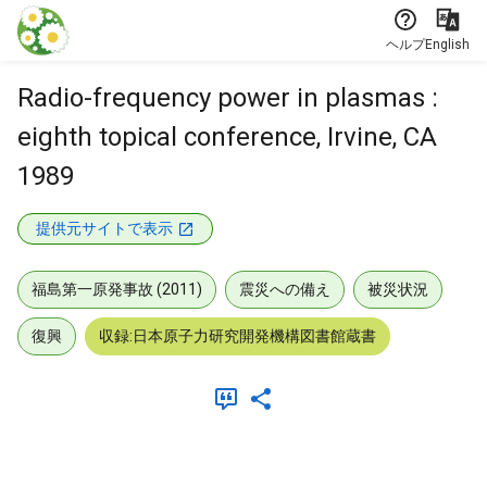
本文に飛ぶ
ヘルプ
English
Radio-frequency power in plasmas :
eighth topical conference, Irvine, CA
1989
提供元サイトで表示
福島第一原発事故 (2011)
震災への備え
被災状況
復興
収録:日本原子力研究開発機構図書館蔵書