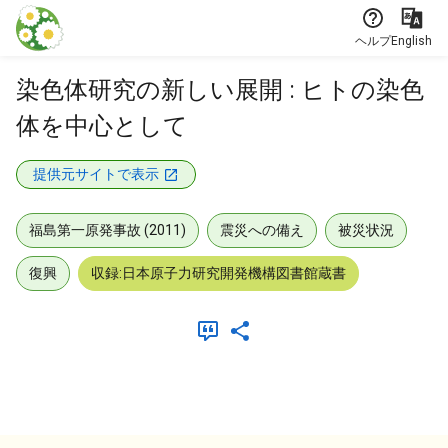
本文に飛ぶ
ヘルプ
English
染色体研究の新しい展開 : ヒトの染色
体を中心として
提供元サイトで表示
福島第一原発事故 (2011)
震災への備え
被災状況
復興
収録:日本原子力研究開発機構図書館蔵書
メタデータ