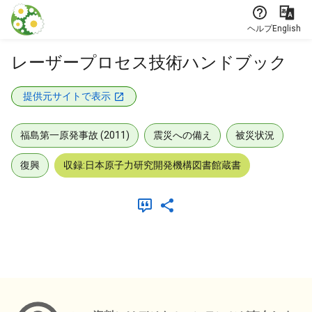
本文に飛ぶ
ヘルプ
English
レーザープロセス技術ハンドブック
提供元サイトで表示
福島第一原発事故 (2011)
震災への備え
被災状況
復興
収録:日本原子力研究開発機構図書館蔵書
メタデータ