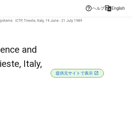
ヘルプ
English
ems : ICTP, Trieste, Italy, 19 June - 21 July 1989
rence and
ste, Italy,
提供元サイトで表示