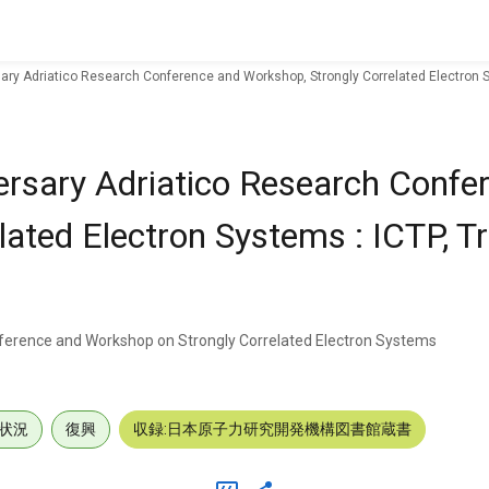
ary Adriatico Research Conference and Workshop, Strongly Correlated Electron Syst
ersary Adriatico Research Confe
ted Electron Systems : ICTP, Trie
nference and Workshop on Strongly Correlated Electron Systems
状況
復興
収録:日本原子力研究開発機構図書館蔵書