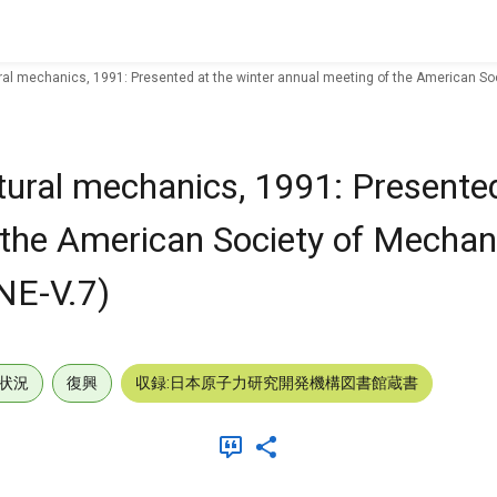
al mechanics, 1991: Presented at the winter annual meeting of the American Soc
tural mechanics, 1991: Presented
 the American Society of Mechan
NE-V.7)
状況
復興
収録:日本原子力研究開発機構図書館蔵書