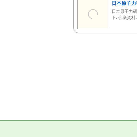
日本原子力
日本原子力研
ト、会議資料、