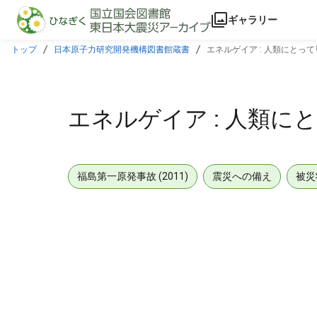
本文に飛ぶ
ギャラリー
トップ
日本原子力研究開発機構図書館蔵書
エネルゲイア : 人類にとっ
エネルゲイア : 人類に
福島第一原発事故 (2011)
震災への備え
被災
メタデータ