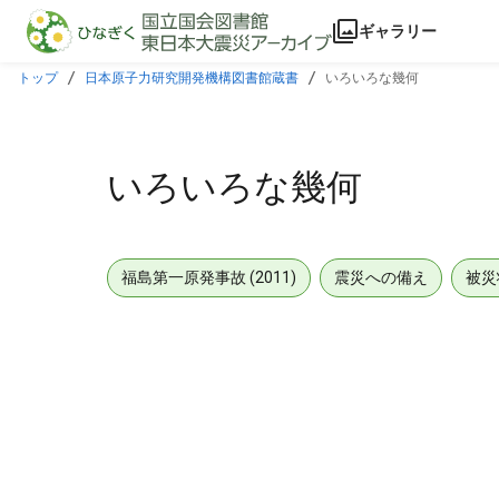
本文に飛ぶ
ギャラリー
トップ
日本原子力研究開発機構図書館蔵書
いろいろな幾何
いろいろな幾何
福島第一原発事故 (2011)
震災への備え
被災
メタデータ