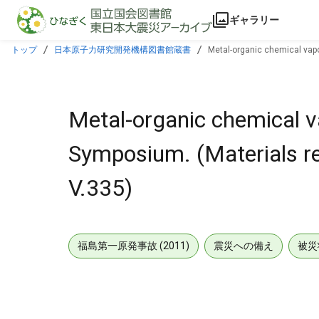
本文に飛ぶ
ギャラリー
トップ
日本原子力研究開発機構図書館蔵書
Metal-organic chemical vap
Metal-organic chemical va
Symposium. (Materials r
V.335)
福島第一原発事故 (2011)
震災への備え
被災