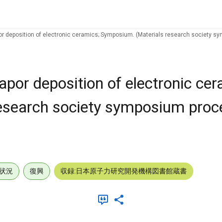
or deposition of electronic ceramics; Symposium. (Materials research society s
por deposition of electronic cer
esearch society symposium proc
状況
復興
収録:日本原子力研究開発機構図書館蔵書