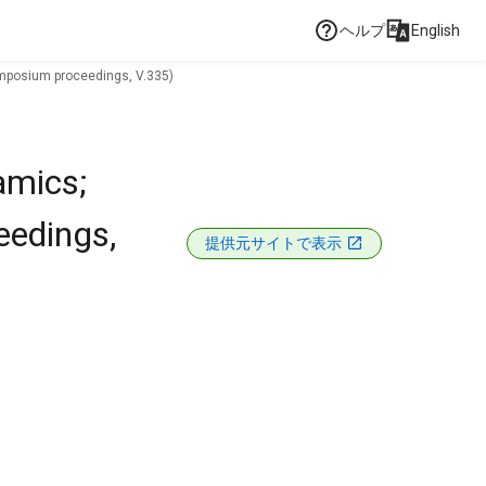
ヘルプ
English
ymposium proceedings, V.335)
amics;
eedings,
提供元サイトで表示