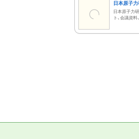
日本原子力
日本原子力研
ト、会議資料、