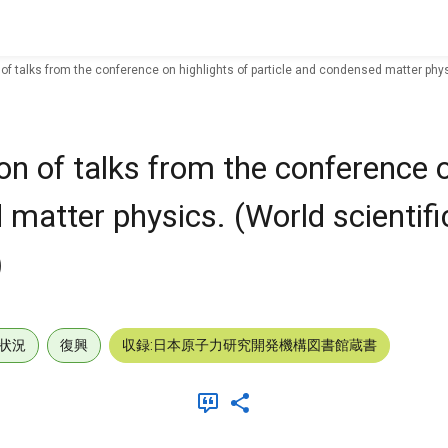
 of talks from the conference on highlights of particle and condensed matter physi
ion of talks from the conference 
matter physics. (World scientific
)
状況
復興
収録:日本原子力研究開発機構図書館蔵書