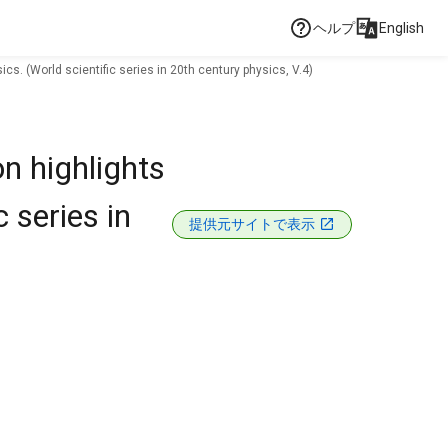
ヘルプ
English
cs. (World scientific series in 20th century physics, V.4)
on highlights
 series in
提供元サイトで表示