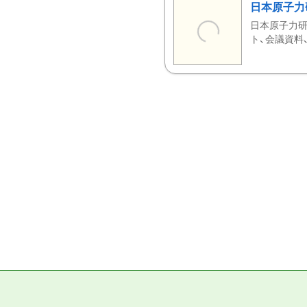
日本原子力
日本原子力研
ト、会議資料、