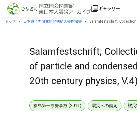
本文に飛ぶ
ギャラリー
トップ
日本原子力研究開発機構図書館蔵書
Salamfestschrift; Collection
Salamfestschrift; Collect
of particle and condensed 
20th century physics, V.4
福島第一原発事故 (2011)
震災への備え
被災