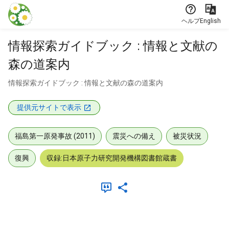
本文に飛ぶ
ヘルプ
English
情報探索ガイドブック : 情報と文献の
森の道案内
情報探索ガイドブック : 情報と文献の森の道案内
提供元サイトで表示
福島第一原発事故 (2011)
震災への備え
被災状況
復興
収録:日本原子力研究開発機構図書館蔵書