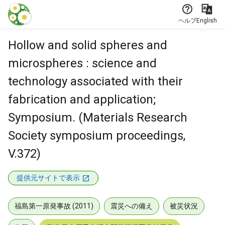
本文に飛ぶ
ヘルプ
English
Hollow and solid spheres and
microspheres : science and
technology associated with their
fabrication and application;
Symposium. (Materials Research
Society symposium proceedings,
V.372)
提供元サイトで表示
福島第一原発事故 (2011)
震災への備え
被災状況