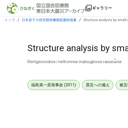
本文に飛ぶ
ギャラリー
トップ
日本原子力研究開発機構図書館蔵書
Structure analysis by small
Structure analysis by sma
Rentgenovskoe i neĭtronnoe malouglovoe rassei︠a︡nie
福島第一原発事故 (2011)
震災への備え
被災