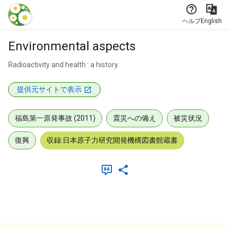
本文に飛ぶ
ヘルプ
English
Environmental aspects
Radioactivity and health : a history
提供元サイトで表示
福島第一原発事故 (2011)
震災への備え
被災状況
復興
収録:日本原子力研究開発機構図書館蔵書
メタデータ