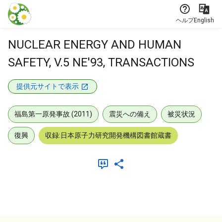
本文に飛ぶ
ヘルプ
English
NUCLEAR ENERGY AND HUMAN
SAFETY, V.5 NE'93, TRANSACTIONS
提供元サイトで表示
福島第一原発事故 (2011)
震災への備え
被災状況
復興
収録:日本原子力研究開発機構図書館蔵書
メタデータ