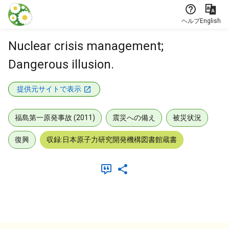
本文に飛ぶ
ヘルプ
English
Nuclear crisis management;
Dangerous illusion.
提供元サイトで表示
福島第一原発事故 (2011)
震災への備え
被災状況
復興
収録:日本原子力研究開発機構図書館蔵書
メタデータ