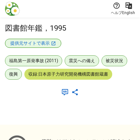
本文に飛ぶ
ヘルプ
English
図書館年鑑，1995
提供元サイトで表示
福島第一原発事故 (2011)
震災への備え
被災状況
復興
収録:日本原子力研究開発機構図書館蔵書
メタデータ