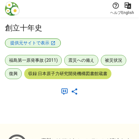
本文に飛ぶ
ヘルプ
English
創立十年史
提供元サイトで表示
福島第一原発事故 (2011)
震災への備え
被災状況
復興
収録:日本原子力研究開発機構図書館蔵書
メタデータ