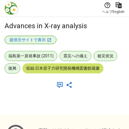
本文に飛ぶ
ヘルプ
English
Advances in X-ray analysis
提供元サイトで表示
福島第一原発事故 (2011)
震災への備え
被災状況
復興
収録:日本原子力研究開発機構図書館蔵書
メタデータ