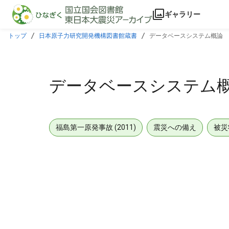
本文に飛ぶ
ギャラリー
トップ
日本原子力研究開発機構図書館蔵書
データベースシステム概論
データベースシステム
福島第一原発事故 (2011)
震災への備え
被災
メタデータ