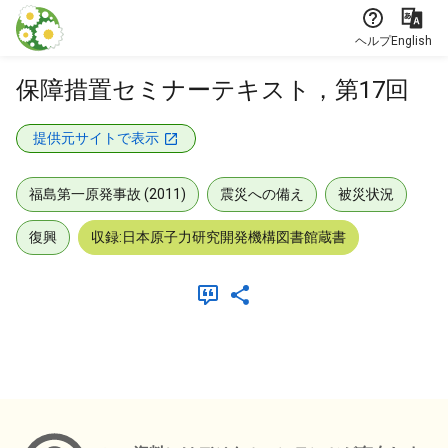
本文に飛ぶ
ヘルプ
English
保障措置セミナーテキスト，第17回
提供元サイトで表示
福島第一原発事故 (2011)
震災への備え
被災状況
復興
収録:日本原子力研究開発機構図書館蔵書
メタデータ