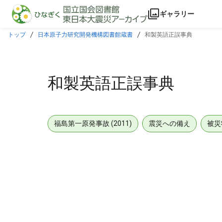
本文に飛ぶ
ギャラリー
トップ
日本原子力研究開発機構図書館蔵書
和製英語正誤事典
和製英語正誤事典
福島第一原発事故 (2011)
震災への備え
被災
メタデータ