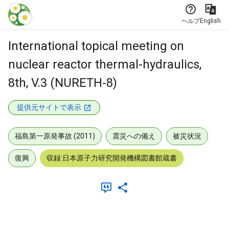
本文に飛ぶ
ヘルプ
English
International topical meeting on
nuclear reactor thermal-hydraulics,
8th, V.3 (NURETH-8)
提供元サイトで表示
福島第一原発事故 (2011)
震災への備え
被災状況
復興
収録:日本原子力研究開発機構図書館蔵書