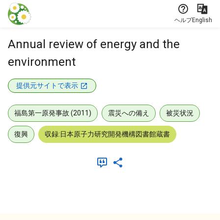
本文に飛ぶ
ヘルプ
English
Annual review of energy and the
environment
提供元サイトで表示
福島第一原発事故 (2011)
震災への備え
被災状況
復興
収録:日本原子力研究開発機構図書館蔵書
メタデータ