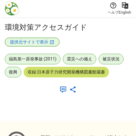
本文に飛ぶ
ヘルプ
English
環境対策アクセスガイド
提供元サイトで表示
福島第一原発事故 (2011)
震災への備え
被災状況
復興
収録:日本原子力研究開発機構図書館蔵書
メタデータ