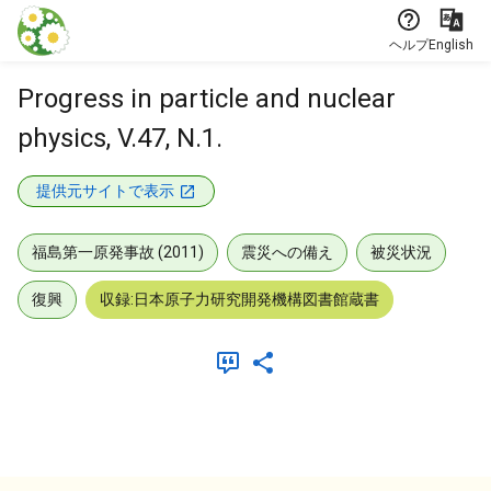
本文に飛ぶ
ヘルプ
English
Progress in particle and nuclear
physics, V.47, N.1.
提供元サイトで表示
福島第一原発事故 (2011)
震災への備え
被災状況
復興
収録:日本原子力研究開発機構図書館蔵書
メタデータ