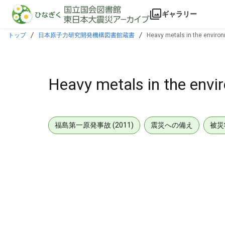
本文に飛ぶ
ギャラリー
トップ
日本原子力研究開発機構図書館蔵書
Heavy metals in the enviro
Heavy metals in the env
福島第一原発事故 (2011)
震災への備え
被災
メタデータ