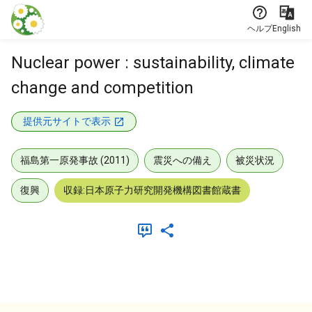
本文に飛ぶ
ヘルプ
English
Nuclear power : sustainability, climate
change and competition
提供元サイトで表示
福島第一原発事故 (2011)
震災への備え
被災状況
復興
収録:日本原子力研究開発機構図書館蔵書
メタデータ