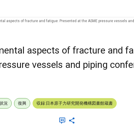
ntal aspects of fracture and fatigue: Presented at the ASME pressure vessels and
mental aspects of fracture and fa
essure vessels and piping confe
状況
復興
収録:日本原子力研究開発機構図書館蔵書