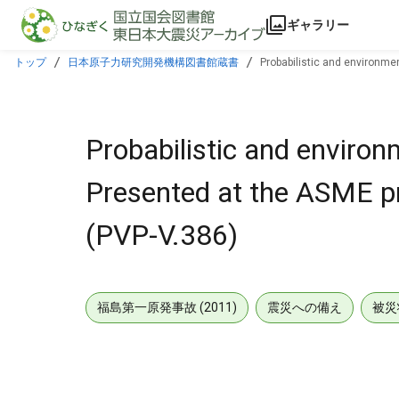
本文に飛ぶ
ギャラリー
トップ
日本原子力研究開発機構図書館蔵書
Probabilistic and environme
Probabilistic and environ
Presented at the ASME pr
(PVP-V.386)
福島第一原発事故 (2011)
震災への備え
被災