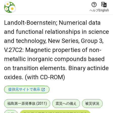
本文に飛ぶ
ヘルプ
English
Landolt-Boernstein; Numerical data
and functional relationships in science
and technology, New Series, Group 3,
V.27C2: Magnetic properties of non-
metallic inorganic compounds based
on transition elements. Binary actinide
oxides. (with CD-ROM)
提供元サイトで表示
福島第一原発事故 (2011)
震災への備え
被災状況