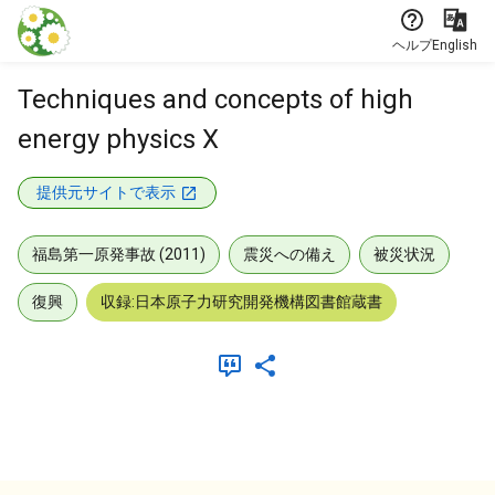
本文に飛ぶ
ヘルプ
English
Techniques and concepts of high
energy physics X
提供元サイトで表示
福島第一原発事故 (2011)
震災への備え
被災状況
復興
収録:日本原子力研究開発機構図書館蔵書
メタデータ