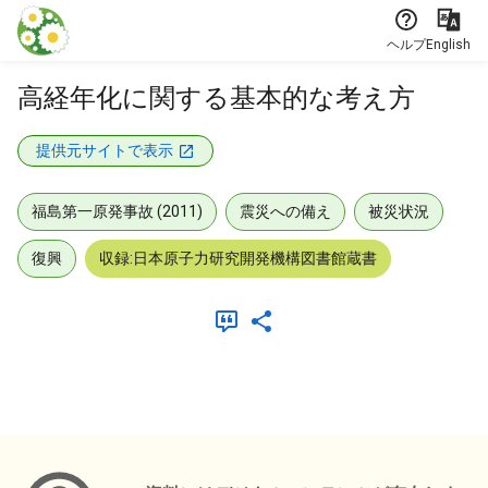
本文に飛ぶ
ヘルプ
English
高経年化に関する基本的な考え方
提供元サイトで表示
福島第一原発事故 (2011)
震災への備え
被災状況
復興
収録:日本原子力研究開発機構図書館蔵書
メタデータ